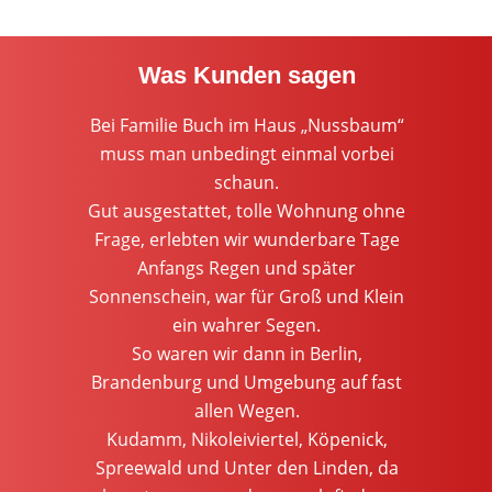
Was Kunden sagen
Bei Familie Buch im Haus „Nussbaum“
Wi
muss man unbedingt einmal vorbei
wa
 für
schaun.
hie
cht
Gut ausgestattet, tolle Wohnung ohne
wir
. Ihr
Frage, erlebten wir wunderbare Tage
Anla
gut
Anfangs Regen und später
w
eine
Sonnenschein, war für Groß und Klein
 mal
ein wahrer Segen.
Herz
mmen,
So waren wir dann in Berlin,
bei
Brandenburg und Umgebung auf fast
inne
allen Wegen.
Kudamm, Nikoleiviertel, Köpenick,
Spreewald und Unter den Linden, da
rpfalz