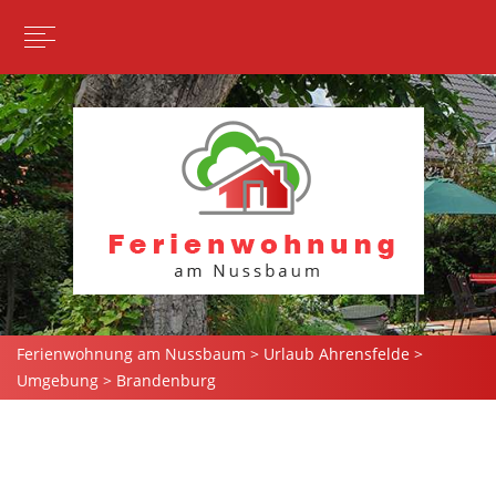
Ferienwohnung am Nussbaum
>
Urlaub Ahrensfelde
>
Umgebung
>
Brandenburg