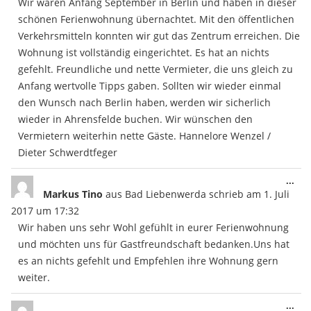
Wir waren Anfang September in Berlin und haben in dieser
schönen Ferienwohnung übernachtet. Mit den öffentlichen
Verkehrsmitteln konnten wir gut das Zentrum erreichen. Die
Wohnung ist vollständig eingerichtet. Es hat an nichts
gefehlt. Freundliche und nette Vermieter, die uns gleich zu
Anfang wertvolle Tipps gaben. Sollten wir wieder einmal
den Wunsch nach Berlin haben, werden wir sicherlich
wieder in Ahrensfelde buchen. Wir wünschen den
Vermietern weiterhin nette Gäste. Hannelore Wenzel /
Dieter Schwerdtfeger
Die
...
Met
Markus Tino
aus
Bad Liebenwerda
schrieb am
1. Juli
ein
2017
um
17:32
Wir haben uns sehr Wohl gefühlt in eurer Ferienwohnung
und möchten uns für Gastfreundschaft bedanken.Uns hat
es an nichts gefehlt und Empfehlen ihre Wohnung gern
weiter.
Die
...