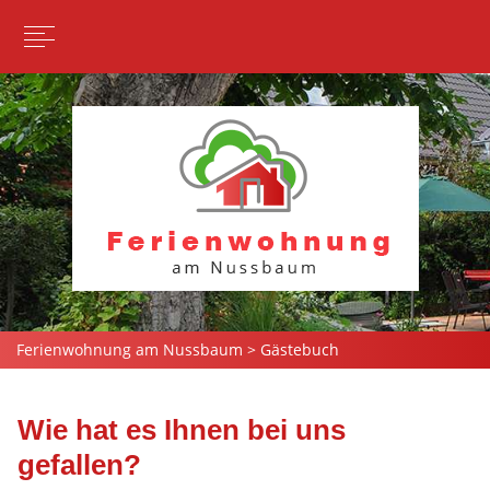
Ferienwohnung am Nussbaum
>
Gästebuch
Wie hat es Ihnen bei uns
gefallen?