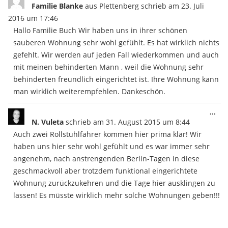
Met
Familie Blanke
aus
Plettenberg
schrieb am
23. Juli
ein
2016
um
17:46
Hallo Familie Buch Wir haben uns in ihrer schönen
sauberen Wohnung sehr wohl gefühlt. Es hat wirklich nichts
gefehlt. Wir werden auf jeden Fall wiederkommen und auch
mit meinen behinderten Mann , weil die Wohnung sehr
behinderten freundlich eingerichtet ist. Ihre Wohnung kann
man wirklich weiterempfehlen. Dankeschön.
Die
...
Met
N. Vuleta
schrieb am
31. August 2015
um
8:44
ein
Auch zwei Rollstuhlfahrer kommen hier prima klar! Wir
haben uns hier sehr wohl gefühlt und es war immer sehr
angenehm, nach anstrengenden Berlin-Tagen in diese
geschmackvoll aber trotzdem funktional eingerichtete
Wohnung zurückzukehren und die Tage hier ausklingen zu
lassen! Es müsste wirklich mehr solche Wohnungen geben!!!