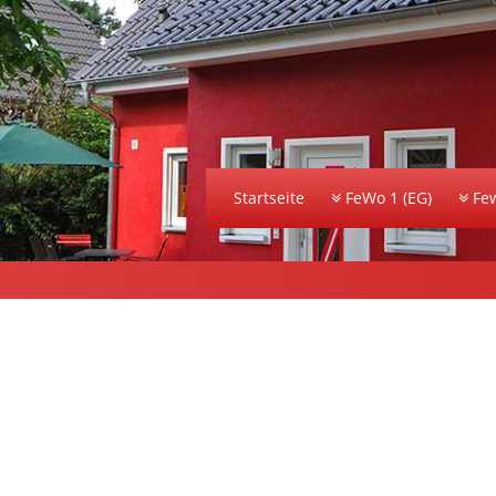
Startseite
FeWo 1 (EG)
Few