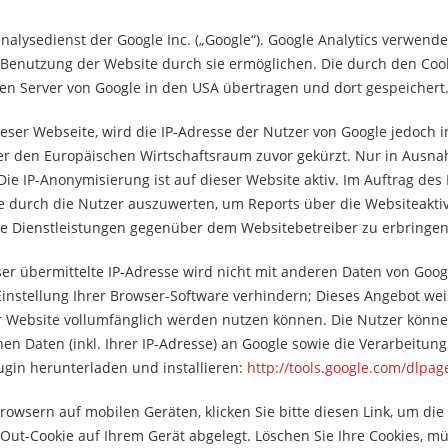
alysedienst der Google Inc. („Google“). Google Analytics verwendet
 Benutzung der Website durch sie ermöglichen. Die durch den Coo
en Server von Google in den USA übertragen und dort gespeichert
ieser Webseite, wird die IP-Adresse der Nutzer von Google jedoch
 den Europäischen Wirtschaftsraum zuvor gekürzt. Nur in Ausnahm
ie IP-Anonymisierung ist auf dieser Website aktiv. Im Auftrag des
 durch die Nutzer auszuwerten, um Reports über die Websiteakti
 Dienstleistungen gegenüber dem Websitebetreiber zu erbringen
er übermittelte IP-Adresse wird nicht mit anderen Daten von Goo
nstellung Ihrer Browser-Software verhindern; Dieses Angebot weist
er Website vollumfänglich werden nutzen können. Die Nutzer könn
n Daten (inkl. Ihrer IP-Adresse) an Google sowie die Verarbeitung
gin herunterladen und installieren:
http://tools.google.com/dlpa
Browsern auf mobilen Geräten,
klicken Sie bitte diesen Link, um di
Out-Cookie auf Ihrem Gerät abgelegt. Löschen Sie Ihre Cookies, müs