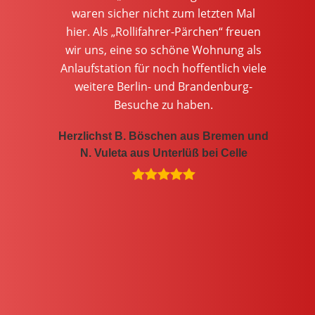
bei
waren sicher nicht zum letzten Mal
B
hier. Als „Rollifahrer-Pärchen“ freuen
Berl
ohne
wir uns, eine so schöne Wohnung als
hek
Tage
Anlaufstation für noch hoffentlich viele
je
weitere Berlin- und Brandenburg-
lein
Besuche zu haben.
N
Hie
Herzlichst B. Böschen aus Bremen und
N. Vuleta aus Unterlüß bei Celle
fast
k,
, da
en.
 und
n auf